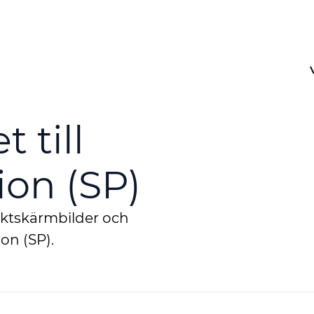
 till
on (SP)
uktskärmbilder och
on (SP).