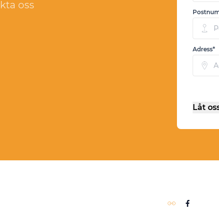
akta oss
Postnu
Adress*
Låt os