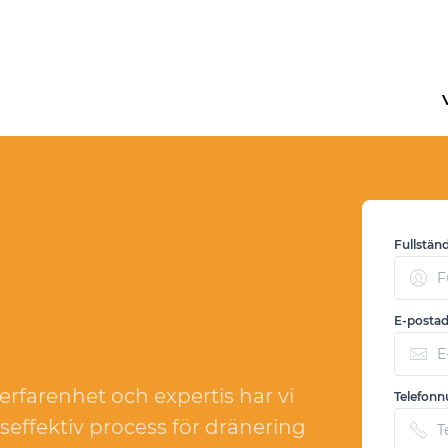
Fullstän
E-postad
rfarenhet och expertis har vi
Telefon
seffektiv process för dränering