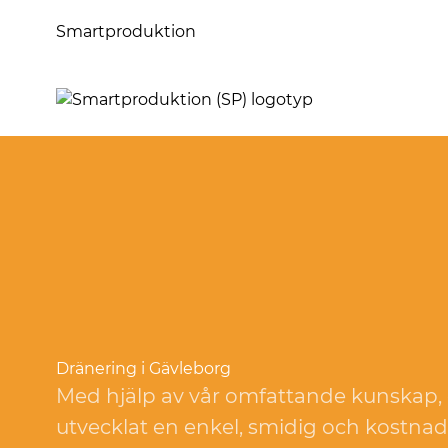
Smartproduktion
Dränering i Gävleborg
Med hjälp av vår omfattande kunskap, e
utvecklat en enkel, smidig och kostnad