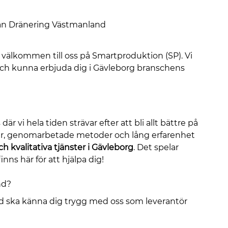
dan Dränering Västmanland
u välkommen till oss på Smartproduktion (SP). Vi
ör och kunna erbjuda dig i Gävleborg branschens
vi hela tiden strävar efter att bli allt bättre på
rser, genomarbetade metoder och lång erfarenhet
ch kvalitativa tjänster i Gävleborg
. Det spelar
finns här för att hjälpa dig!
nd?
und ska känna dig trygg med oss som leverantör