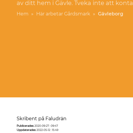
av ditt hem i Gävle. Tveka inte att kont
Hem
»
Här arbetar Gårdsmark
»
Gävleborg
Skribent på Faludrän
Publicerades:
2020-09-27 : 09:47
Uppdaterades:
2022-05-12 : 15:49