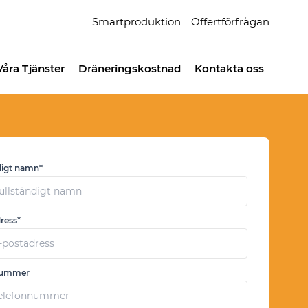
Smartproduktion
Offertförfrågan
Våra Tjänster
Dräneringskostnad
Kontakta oss
digt namn*
ress*
nummer