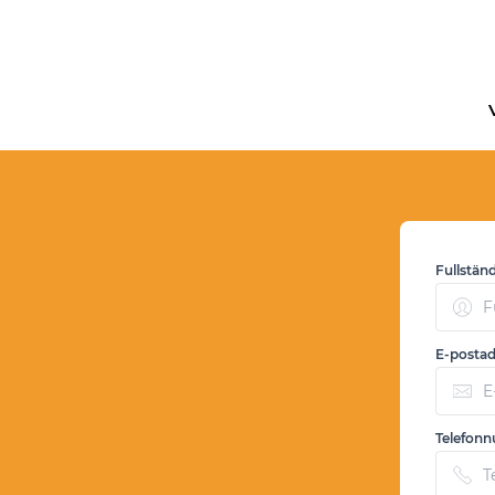
Fullstän
E-postad
Telefon