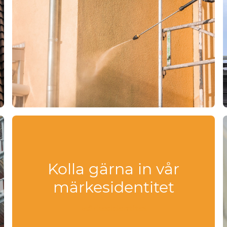
Kolla gärna in vår
märkesidentitet
Märkesidentitet