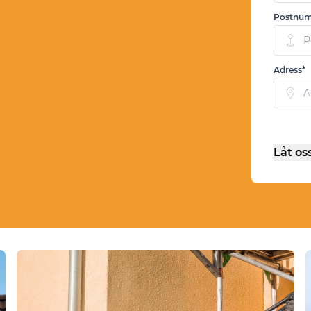
Postnu
Adress*
Låt os